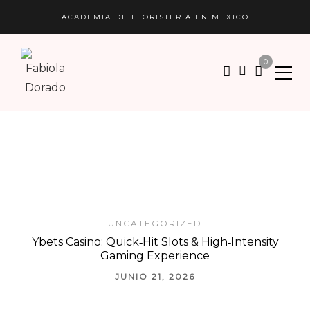
ACADEMIA DE FLORISTERIA EN MEXICO
0
UNCATEGORIZED
Ybets Casino: Quick‑Hit Slots & High‑Intensity
Gaming Experience
JUNIO 21, 2026