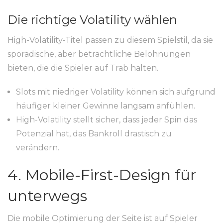
Die richtige Volatility wählen
High-Volatility-Titel passen zu diesem Spielstil, da sie
sporadische, aber beträchtliche Belohnungen
bieten, die die Spieler auf Trab halten.
Slots mit niedriger Volatility können sich aufgrund
häufiger kleiner Gewinne langsam anfühlen.
High-Volatility stellt sicher, dass jeder Spin das
Potenzial hat, das Bankroll drastisch zu
verändern.
4. Mobile-First-Design für
unterwegs
Die mobile Optimierung der Seite ist auf Spieler