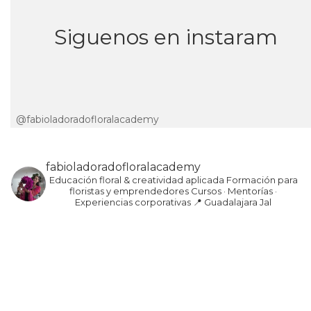
Siguenos en instaram
@fabioladoradofloralacademy
fabioladoradofloralacademy
Educación floral & creatividad aplicada
Formación para
floristas y emprendedores
Cursos · Mentorías ·
Experiencias corporativas
📍 Guadalajara Jal