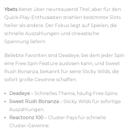
Ybets
bietet über neuntausend Titel, aber für den
Quick‑Play-Enthusiasten strahlen bestimmte Slots
heller als andere. Der Fokus liegt auf Spielen, die
schnelle Auszahlungen und cineastische
Spannung liefern.
Beliebte Favoriten sind Deadeye, bei dem jeder Spin
eine Free‑Spin-Feature auslösen kann, und Sweet
Rush Bonanza, bekannt für seine Sticky Wilds, die
sofort große Gewinne schaffen.
Deadeye
– Schnelles Thema, häufig Free‑Spins.
Sweet Rush Bonanza
– Sticky Wilds für sofortige
Auszahlungen.
Reactoonz 100
– Cluster Pays für schnelle
Cluster-Gewinne.