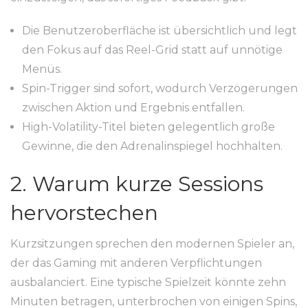
Die Benutzeroberfläche ist übersichtlich und legt
den Fokus auf das Reel-Grid statt auf unnötige
Menüs.
Spin-Trigger sind sofort, wodurch Verzögerungen
zwischen Aktion und Ergebnis entfallen.
High-Volatility-Titel bieten gelegentlich große
Gewinne, die den Adrenalinspiegel hochhalten.
2. Warum kurze Sessions
hervorstechen
Kurzsitzungen sprechen den modernen Spieler an,
der das Gaming mit anderen Verpflichtungen
ausbalanciert. Eine typische Spielzeit könnte zehn
Minuten betragen, unterbrochen von einigen Spins,