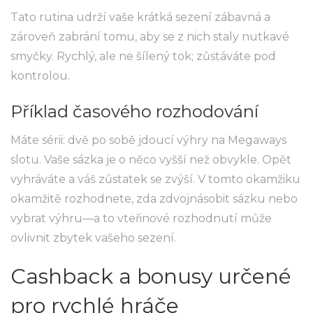
Tato rutina udrží vaše krátká sezení zábavná a
zároveň zabrání tomu, aby se z nich staly nutkavé
smyčky. Rychlý, ale ne šílený tok; zůstáváte pod
kontrolou.
Příklad časového rozhodování
Máte sérii: dvě po sobě jdoucí výhry na Megaways
slotu. Vaše sázka je o něco vyšší než obvykle. Opět
vyhráváte a váš zůstatek se zvýší. V tomto okamžiku
okamžitě rozhodnete, zda zdvojnásobit sázku nebo
vybrat výhru—a to vteřinové rozhodnutí může
ovlivnit zbytek vašeho sezení.
Cashback a bonusy určené
pro rychlé hráče