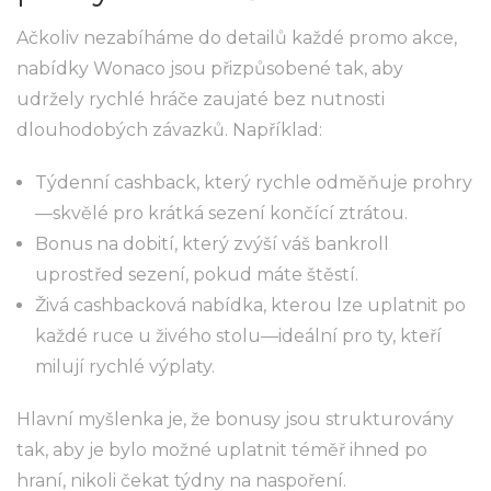
Ačkoliv nezabíháme do detailů každé promo akce,
nabídky Wonaco jsou přizpůsobené tak, aby
udržely rychlé hráče zaujaté bez nutnosti
dlouhodobých závazků. Například:
Týdenní cashback, který rychle odměňuje prohry
—skvělé pro krátká sezení končící ztrátou.
Bonus na dobití, který zvýší váš bankroll
uprostřed sezení, pokud máte štěstí.
Živá cashbacková nabídka, kterou lze uplatnit po
každé ruce u živého stolu—ideální pro ty, kteří
milují rychlé výplaty.
Hlavní myšlenka je, že bonusy jsou strukturovány
tak, aby je bylo možné uplatnit téměř ihned po
hraní, nikoli čekat týdny na naspoření.