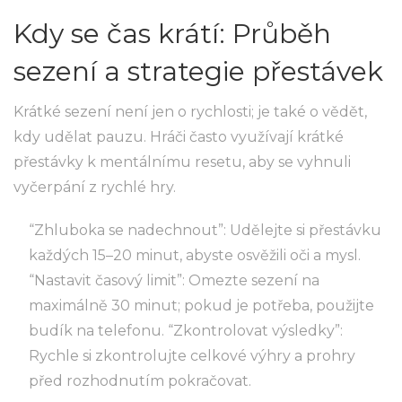
Kdy se čas krátí: Průběh
sezení a strategie přestávek
Krátké sezení není jen o rychlosti; je také o vědět,
kdy udělat pauzu. Hráči často využívají krátké
přestávky k mentálnímu resetu, aby se vyhnuli
vyčerpání z rychlé hry.
“Zhluboka se nadechnout”: Udělejte si přestávku
každých 15–20 minut, abyste osvěžili oči a mysl.
“Nastavit časový limit”: Omezte sezení na
maximálně 30 minut; pokud je potřeba, použijte
budík na telefonu.
“Zkontrolovat výsledky”:
Rychle si zkontrolujte celkové výhry a prohry
před rozhodnutím pokračovat.