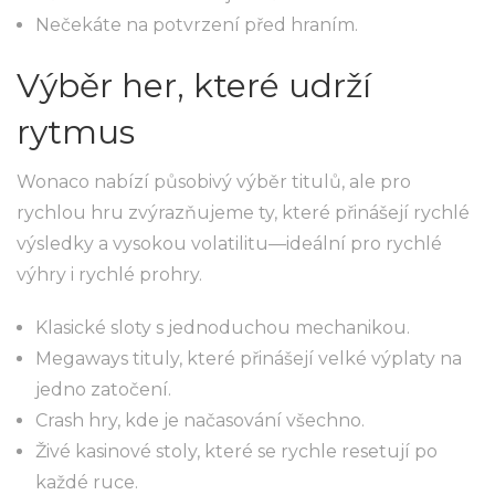
Nečekáte na potvrzení před hraním.
Výběr her, které udrží
rytmus
Wonaco nabízí působivý výběr titulů, ale pro
rychlou hru zvýrazňujeme ty, které přinášejí rychlé
výsledky a vysokou volatilitu—ideální pro rychlé
výhry i rychlé prohry.
Klasické sloty s jednoduchou mechanikou.
Megaways tituly, které přinášejí velké výplaty na
jedno zatočení.
Crash hry, kde je načasování všechno.
Živé kasinové stoly, které se rychle resetují po
každé ruce.