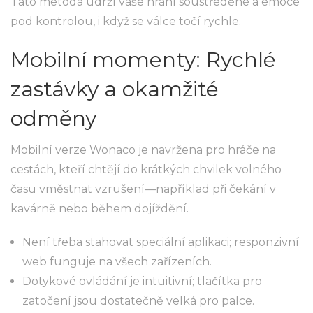
Tato metoda udrží vaše hraní soustředěné a emoce
pod kontrolou, i když se válce točí rychle.
Mobilní momenty: Rychlé
zastávky a okamžité
odměny
Mobilní verze Wonaco je navržena pro hráče na
cestách, kteří chtějí do krátkých chvilek volného
času vměstnat vzrušení—například při čekání v
kavárně nebo během dojíždění.
Není třeba stahovat speciální aplikaci; responzivní
web funguje na všech zařízeních.
Dotykové ovládání je intuitivní; tlačítka pro
zatočení jsou dostatečně velká pro palce.