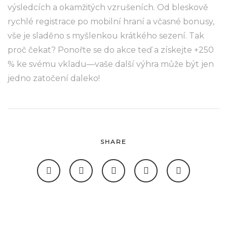
výsledcích a okamžitých vzrušeních. Od bleskově
rychlé registrace po mobilní hraní a včasné bonusy,
vše je sladěno s myšlenkou krátkého sezení. Tak
proč čekat? Ponořte se do akce teď a získejte +250
% ke svému vkladu—vaše další výhra může být jen
jedno zatočení daleko!
SHARE