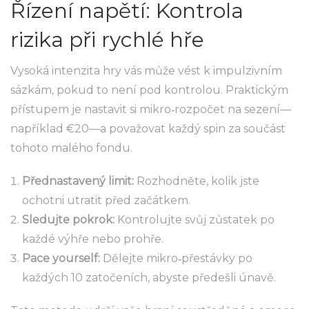
Řízení napětí: Kontrola
rizika při rychlé hře
Vysoká intenzita hry vás může vést k impulzivním
sázkám, pokud to není pod kontrolou. Praktickým
přístupem je nastavit si mikro‑rozpočet na sezení—
například €20—a považovat každý spin za součást
tohoto malého fondu.
Přednastavený limit:
Rozhodněte, kolik jste
ochotni utratit před začátkem.
Sledujte pokrok:
Kontrolujte svůj zůstatek po
každé výhře nebo prohře.
Pace yourself:
Dělejte mikro‑přestávky po
každých 10 zatočeních, abyste předešli únavě.