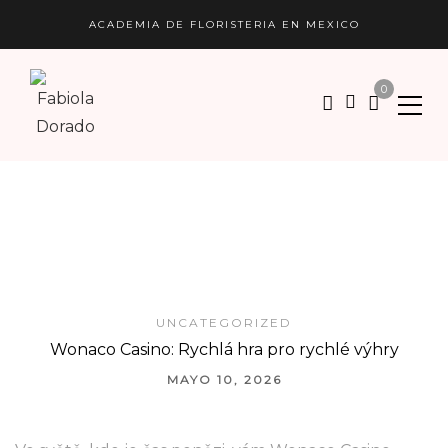
ACADEMIA DE FLORISTERIA EN MEXICO
0
UNCATEGORIZED
Wonaco Casino: Rychlá hra pro rychlé výhry
MAYO 10, 2026