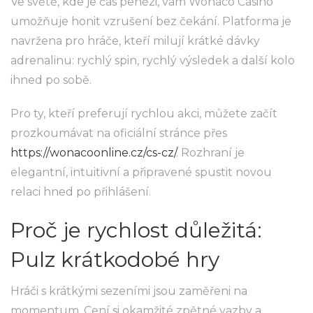
Ve světě, kde je čas penězi, vám Wonaco Casino
umožňuje honit vzrušení bez čekání. Platforma je
navržena pro hráče, kteří milují krátké dávky
adrenalinu: rychlý spin, rychlý výsledek a další kolo
ihned po sobě.
Pro ty, kteří preferují rychlou akci, můžete začít
prozkoumávat na oficiální stránce přes
https://wonacoonline.cz/cs-cz/
. Rozhraní je
elegantní, intuitivní a připravené spustit novou
relaci hned po přihlášení.
Proč je rychlost důležitá:
Pulz krátkodobé hry
Hráči s krátkými sezeními jsou zaměřeni na
momentum. Cení si okamžité zpětné vazby a