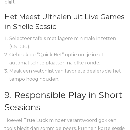
blijft.
Het Meest Uithalen uit Live Games
in Snelle Sessie
Selecteer tafels met lagere minimale inzetten
(€5–€10).
Gebruik de “Quick Bet” optie om je inzet
automatisch te plaatsen na elke ronde.
Maak een watchlist van favoriete dealers die het
tempo hoog houden.
9. Responsible Play in Short
Sessions
Hoewel True Luck minder verantwoord gokken
tools biedt dan sommige peers, kunnen korte‑sessie