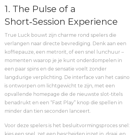
1. The Pulse of a
Short‑Session Experience
True Luck bouwt zijn charme rond spelers die
verlangen naar directe bevrediging. Denk aan een
koffiepauze, een metrorit, of een snel lunchuur –
momenten waarop je je kunt onderdompelen in
een paar spins en de sensatie voelt zonder
langdurige verplichting. De interface van het casino
is ontworpen om lichtgewicht te zijn, met een
opvallende homepage die de nieuwste slot-titels
benadrukt en een “Fast Play” knop die spellen in
minder dan tien seconden lanceert.
Voor deze spelers is het besluitvormingsproces snel:
kies een spel, zet een bescheiden inzet in, draai, en