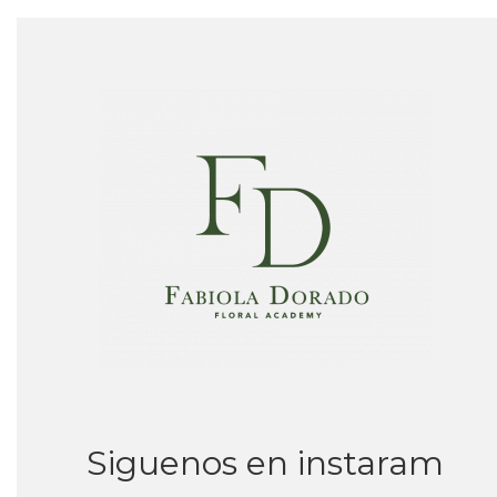
Siguenos en instaram