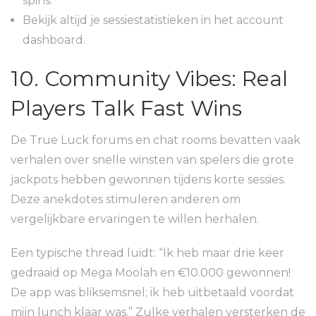
spins.
Bekijk altijd je sessiestatistieken in het account
dashboard.
10. Community Vibes: Real
Players Talk Fast Wins
De True Luck forums en chat rooms bevatten vaak
verhalen over snelle winsten van spelers die grote
jackpots hebben gewonnen tijdens korte sessies.
Deze anekdotes stimuleren anderen om
vergelijkbare ervaringen te willen herhalen.
Een typische thread luidt: “Ik heb maar drie keer
gedraaid op Mega Moolah en €10.000 gewonnen!
De app was bliksemsnel; ik heb uitbetaald voordat
mijn lunch klaar was.” Zulke verhalen versterken de