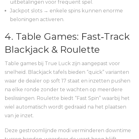
uitbetalingen voor frequent spel.
Jackpot slots → enkele spins kunnen enorme
beloningen activeren.
4. Table Games: Fast‑Track
Blackjack & Roulette
Table games bij True Luck zijn aangepast voor
snelheid. Blackjack tafels bieden “quick” varianten
waar de dealer op soft 17 staat en inzetten pushen
na elke ronde zonder te wachten op meerdere
beslissingen. Roulette biedt “Fast Spin” waarbij het
wiel automatisch wordt gedraaid na het plaatsen
van je inzet.
Deze gestroomlijnde modi verminderen downtime