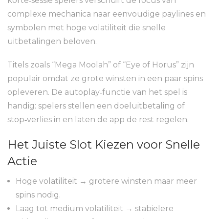
korte‑sessie spelers verschuift de focus van
complexe mechanica naar eenvoudige paylines en
symbolen met hoge volatiliteit die snelle
uitbetalingen beloven.
Titels zoals “Mega Moolah” of “Eye of Horus” zijn
populair omdat ze grote winsten in een paar spins
opleveren. De autoplay‑functie van het spel is
handig: spelers stellen een doeluitbetaling of
stop‑verlies in en laten de app de rest regelen.
Het Juiste Slot Kiezen voor Snelle
Actie
Hoge volatiliteit → grotere winsten maar meer
spins nodig.
Laag tot medium volatiliteit → stabielere