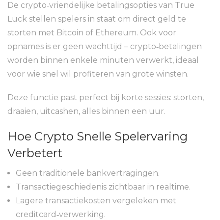
De crypto‑vriendelijke betalingsopties van True
Luck stellen spelers in staat om direct geld te
storten met Bitcoin of Ethereum. Ook voor
opnames is er geen wachttijd – crypto‑betalingen
worden binnen enkele minuten verwerkt, ideaal
voor wie snel wil profiteren van grote winsten.
Deze functie past perfect bij korte sessies: storten,
draaien, uitcashen, alles binnen een uur.
Hoe Crypto Snelle Spelervaring
Verbetert
Geen traditionele bankvertragingen.
Transactiegeschiedenis zichtbaar in realtime.
Lagere transactiekosten vergeleken met
creditcard‑verwerking.