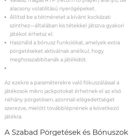
Válassz magas RTP (return to player) arányú, de
alacsony volatilitású nyerőgépeket.
Állítsd be a tétméretet a kívánt kockázati
szinthez—általában kis tétekkel játszva gyakori
játékot érhetsz el.
Használd a bónusz funkciókat, amelyek extra
pörgetéseket aktiválnak anélkül, hogy
meghosszabbítanák a játékidőt.
Az ezekre a paraméterekre való fókuszálással a
játékosok mikro jackpotokat érhetnek el az első
néhány pörgetésen, azonnali elégedettséget
szerezve, mielőtt továbblépnének a következő
játékra.
A Szabad Pörgetések és Bónuszok