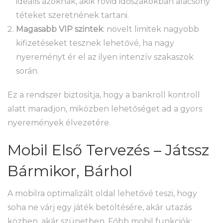
ideális azoknak, akik rövid időszakokban alacsony
téteket szeretnének tartani.
Magasabb VIP szintek
: növelt limitek nagyobb
kifizetéseket tesznek lehetővé, ha nagy
nyereményt ér el az ilyen intenzív szakaszok
során.
Ez a rendszer biztosítja, hogy a bankroll kontroll
alatt maradjon, miközben lehetőséget ad a gyors
nyeremények élvezetére.
Mobil Első Tervezés – Játssz
Bármikor, Bárhol
A mobilra optimalizált oldal lehetővé teszi, hogy
soha ne várj egy játék betöltésére, akár utazás
közben, akár szünetben. Főbb mobil funkciók: