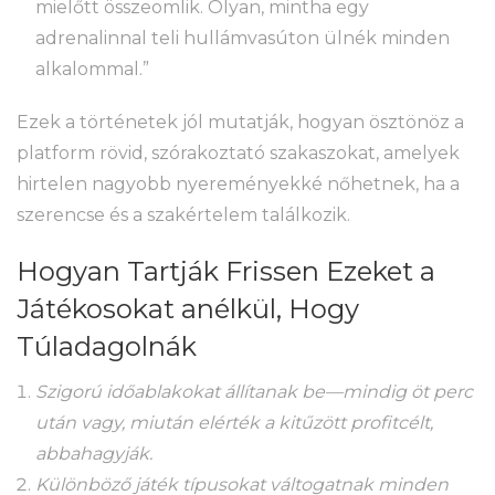
mielőtt összeomlik. Olyan, mintha egy
adrenalinnal teli hullámvasúton ülnék minden
alkalommal.”
Ezek a történetek jól mutatják, hogyan ösztönöz a
platform rövid, szórakoztató szakaszokat, amelyek
hirtelen nagyobb nyereményekké nőhetnek, ha a
szerencse és a szakértelem találkozik.
Hogyan Tartják Frissen Ezeket a
Játékosokat anélkül, Hogy
Túladagolnák
Szigorú időablakokat állítanak be—mindig öt perc
után vagy, miután elérték a kitűzött profitcélt,
abbahagyják.
Különböző játék típusokat váltogatnak minden