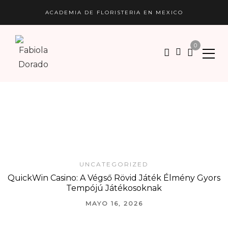
ACADEMIA DE FLORISTERIA EN MEXICO
0
UNCATEGORIZED
QuickWin Casino: A Végső Rövid Játék Élmény Gyors
Tempójú Játékosoknak
MAYO 16, 2026