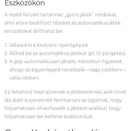
Eszközökön
A mobil felület tartalmaz „gyors játék” módokat,
ahol előre beállított téteket és automatikus játék
sorozatokat állíthatsz be:
Válaszd ki a kedvenc nyerőgéped.
Állítsd be az automatikus játékot (pl. 10 pörgetés).
A gép automatikusan játszik, miközben figyeled,
ahogy az egyenleged növekszik—vagy csökken—
valós időben.
Ez lehetővé teszi azoknak a játékosoknak, akik rövid
idő alatt is szeretnék fenntartani az izgalmat, hogy
folyamatosan élvezhessék a játékot anélkül, hogy
folyamatosan be kellene avatkozniuk.