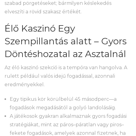
szabad pörgetéseket; bármilyen késlekedés
elveszíti a rövid szakasz értékét.
Élő Kaszinó Egy
Szempillantás alatt – Gyors
Döntéshozatal az Asztalnál
Az élő kaszinó szekció is a tempóra van hangolva. A
rulett például valós idejű fogadással, azonnali
eredményekkel.
Egy tipikus kör körülbelül 45 másodperc—a
fogadások megadásától a golyó landolásáig.
A játékosok gyakran alkalmaznak gyors fogadási
stratégiákat, mint az páros–páratlan vagy piros–
fekete fogadások, amelyek azonnal fizetnek, ha