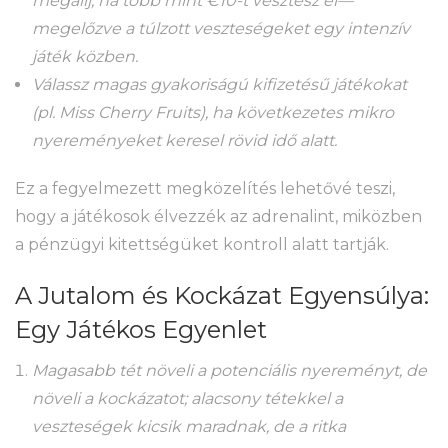
megállj, ha több mint €10-t vesztesz el—
megelőzve a túlzott veszteségeket egy intenzív
játék közben.
Válassz magas gyakoriságú kifizetésű játékokat
(pl. Miss Cherry Fruits), ha következetes mikro
nyereményeket keresel rövid idő alatt.
Ez a fegyelmezett megközelítés lehetővé teszi,
hogy a játékosok élvezzék az adrenalint, miközben
a pénzügyi kitettségüket kontroll alatt tartják.
A Jutalom és Kockázat Egyensúlya:
Egy Játékos Egyenlet
Magasabb tét növeli a potenciális nyereményt, de
növeli a kockázatot; alacsony tétekkel a
veszteségek kicsik maradnak, de a ritka