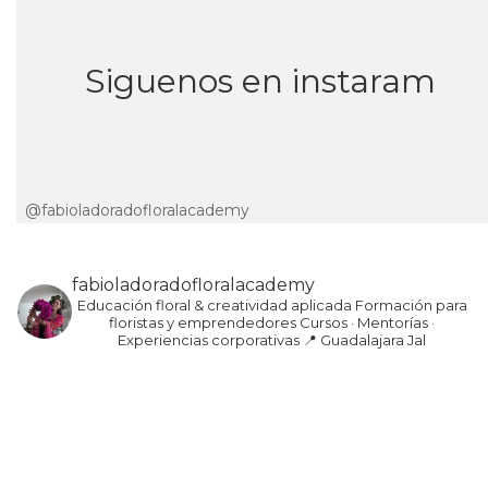
Siguenos en instaram
@fabioladoradofloralacademy
fabioladoradofloralacademy
Educación floral & creatividad aplicada
Formación para
floristas y emprendedores
Cursos · Mentorías ·
Experiencias corporativas
📍 Guadalajara Jal