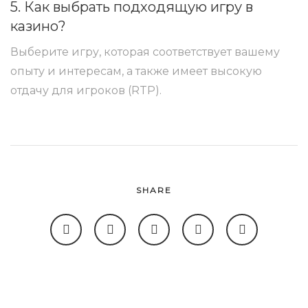
5. Как выбрать подходящую игру в
казино?
Выберите игру, которая соответствует вашему
опыту и интересам, а также имеет высокую
отдачу для игроков (RTP).
SHARE