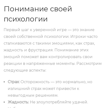
Понимание своей
психологии
Первый шаг к уверенной игре — это знание
своей собственной психологии. Игроки часто
сталкиваются с такими эмоциями, как страх,
жадность и фрустрация. Понимание этих
эмоций поможет вам контролировать свои
реакции в напряженные моменты. Рассмотрим
следующие аспекты:
Страх:
Осторожность — это нормально, но
излишний страх может привести к
невыгодным решениям.
Жадность:
Не злоупотребляйте удачей.