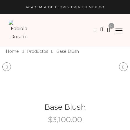
ACADEMIA DE FLORISTERIA EN MEXICO
0
Home
Productos
Base Blush
Product navigation
Box Candy
Bou
Base Blush
$
3,100.00