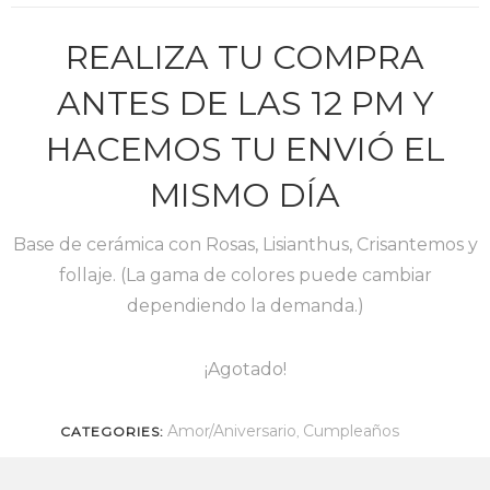
REALIZA TU COMPRA
ANTES DE LAS 12 PM Y
HACEMOS TU ENVIÓ EL
MISMO DÍA
Base de cerámica con Rosas, Lisianthus, Crisantemos y
follaje. (La gama de colores puede cambiar
dependiendo la demanda.)
¡Agotado!
Amor/Aniversario
Cumpleaños
CATEGORIES:
,