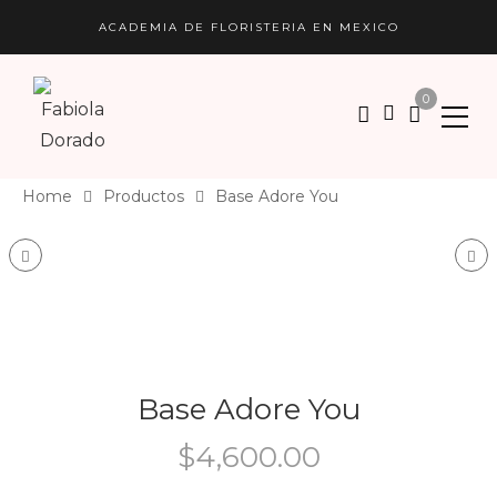
ACADEMIA DE FLORISTERIA EN MEXICO
0
Home
Productos
Base Adore You
Product navigation
Box Lovely
Bou
Base Adore You
$
4,600.00