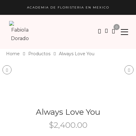
ACADEMIA DE FLORISTERIA EN MEXICO
0
Home
Productos
Always Love You
Product navigation
Base de Autor
Mac
Always Love You
$
2,400.00