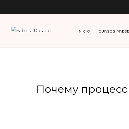
INICIO
CURSOS PRESE
Почему процесс 