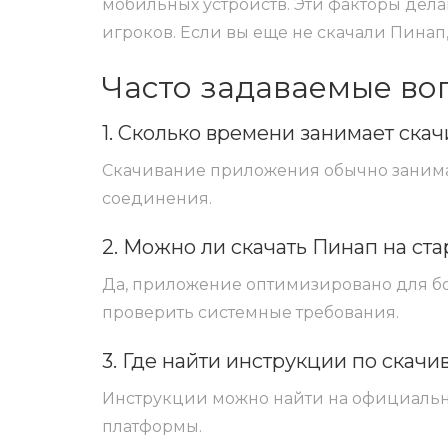
мобильных устройств. Эти факторы дел
игроков. Если вы еще не скачали Пинап,
Часто задаваемые во
1. Сколько времени занимает ск
Скачивание приложения обычно занимает
соединения.
2. Можно ли скачать Пинап на ст
Да, приложение оптимизировано для б
проверить системные требования.
3. Где найти инструкции по ска
Инструкции можно найти на официальн
платформы.