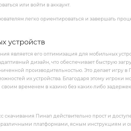
ваться или войти в аккаунт.
зователям легко ориентироваться и завершать проц
х устройств
ия является его оптимизация для мобильных устро
даптивный дизайн, что обеспечивает быструю загру
аниченной производительностью. Это делает игру в
ожностей их устройства. Благодаря этому игроки мог
я своим временем в казино без каких-либо задержек
есс скачивания Пинап действительно прост и доступ
с различными платформами, ясным инструкциям и 