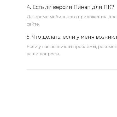
4. Есть ли версия Пинап для ПК?
Да, кроме мобильного приложения, дос
сайте.
5. Что делать, если у меня возни
Если у вас возникли проблемы, рекомен
ваши вопросы.