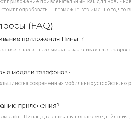
ают приложение привлекательным как для новичков,
 стоит попробовать — возможно, это именно то, что в
просы (FAQ)
ачивание приложения Пинап?
 всего несколько минут, в зависимости от скорост
арые модели телефонов?
ольшинства современных мобильных устройств, но 
чиванию приложения?
ом сайте Пинап, где описаны пошаговые действия 