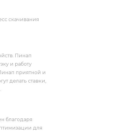
есс скачивания
йств. Пинап
зку и работу
 Пинап приятной и
ут делать ставки,
.
ен благодаря
оптимизации для