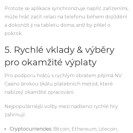
Protože se aplikace synchronizuje napříč zařízeními,
může hráč začít relaci na telefonu během dojíždění
a dokončit ji na tabletu doma, aniž by přišel o
pokrok.
5. Rychlé vklady & výběry
pro okamžité výplaty
Pro podporu hráčů s rychlým obratem přijímá NV
Casino širokou škálu platebních metod, které
nabízejí okamžité zpracování.
Nejpopulárnější volby mezi nadšenci rychlé hry
zahrnují:
Cryptocurrencies
: Bitcoin, Ethereum, Litecoin,