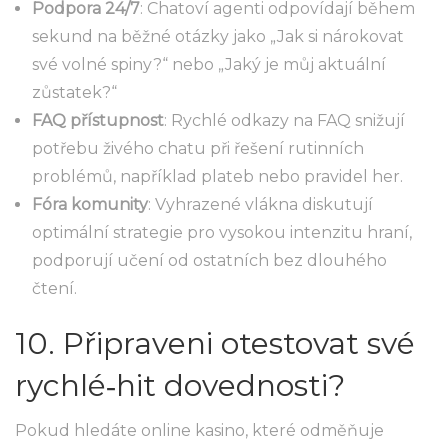
Podpora 24/7
: Chatoví agenti odpovídají během
sekund na běžné otázky jako „Jak si nárokovat
své volné spiny?“ nebo „Jaký je můj aktuální
zůstatek?“
FAQ přístupnost
: Rychlé odkazy na FAQ snižují
potřebu živého chatu při řešení rutinních
problémů, například plateb nebo pravidel her.
Fóra komunity
: Vyhrazené vlákna diskutují
optimální strategie pro vysokou intenzitu hraní,
podporují učení od ostatních bez dlouhého
čtení.
10. Připraveni otestovat své
rychlé‑hit dovednosti?
Pokud hledáte online kasino, které odměňuje