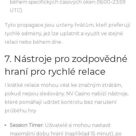
během specifických časových oken (16:00–23:59
UTC).
Tyto propagace jsou určeny hráčům, kteří preferují
rychlé odměny, jež lze uplatnit a využít ve stejné
relaci nebo během dne.
7. Nástroje pro zodpovědné
hraní pro rychlé relace
I krátké relace mohou vést ke značným ztrátám,
pokud nejsou sledovány. NV Casino nabízí nástroje,
které pomáhají udržet kontrolu bez narušení
průběhu hry.
Session Timer
: Uživatelé si mohou nastavit
maximální dobu hraní (například 15 minut), po