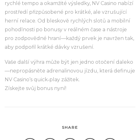
rychlé tempo a okamžité výsledky, NV Casino nabízí
prostředí přizpůsobené pro krátké, ale vzrušující
herní relace. Od bleskově rychlých slotů a mobilní
pohodlnosti po bonusy v reálném čase a nástroje
pro zodpovědné hraní—každý prvek je navržen tak,
aby podpořil krátké dávky vzrušení.
Vaše další výhra může být jen jedno otočení daleko
—nepropásněte adrenalinovou jízdu, která definuje
NV Casino’s quick‑play zážitek.
Získejte svůj bonus nyní!
SHARE