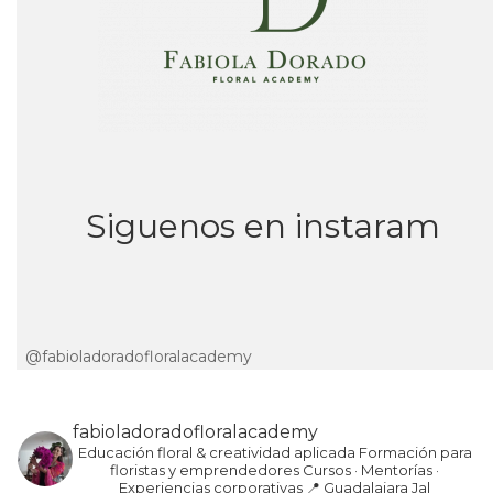
Siguenos en instaram
@fabioladoradofloralacademy
fabioladoradofloralacademy
Educación floral & creatividad aplicada
Formación para
floristas y emprendedores
Cursos · Mentorías ·
Experiencias corporativas
📍 Guadalajara Jal