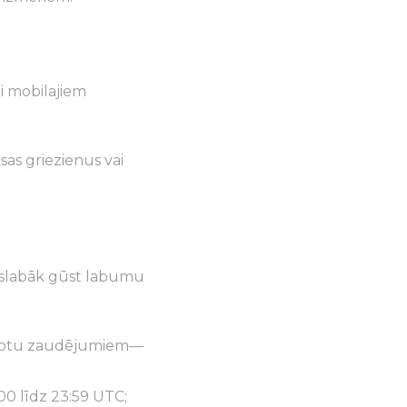
i mobilajiem
sas griezienus vai
vislabāk gūst labumu
z slotu zaudējumiem—
:00 līdz 23:59 UTC;