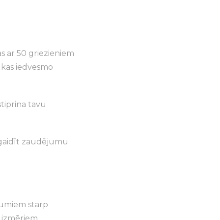
as ar 50 griezieniem
, kas iedvesmo
tiprina tavu
u gaidīt zaudējumu
kumiem starp
 izmēriem.