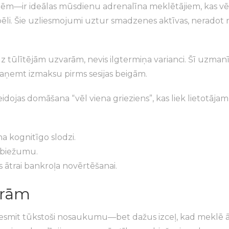
nūtēm—ir ideālas mūsdienu adrenalīna meklētājiem, kas vē
pēli. Šie uzliesmojumi uztur smadzenes aktīvas, nerado
s uz tūlītējām uzvarām, nevis ilgtermiņa varianci. Šī uzma
aņemt izmaksu pirms sesijas beigām.
eidojas domāšana “vēl viena grieziens”, kas liek lietotājam
 kognitīgo slodzi.
 biežumu.
ātrai bankroļa novērtēšanai.
arām
 desmit tūkstoši nosaukumu—bet dažus izceļ, kad meklē ā