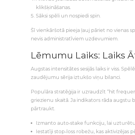
klikšķināšanas.
Sāksi spēli un nospiedi spin.
Šī vienkāršotā pieeja ļauj pāriet no vienas
nevis administratīviem uzdevumiem.
Lēmumu Laiks: Laiks Āt
Augstas intensitātes sesijās laiks ir viss. Spē
zaudējumu sērija iztukšo viņu bilanci.
Populāra stratēģija ir uzraudzīt “hit freque
griezienu skaitā. Ja indikators rāda augstu 
pārtraukt.
Izmanto auto‑stake funkciju, lai uzturēt
Iestatīji stop‑loss robežu, kas aktivizēja