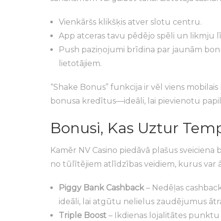
Vienkāršs klikšķis atver slotu centru.
App atceras tavu pēdējo spēli un likmju līm
Push paziņojumi brīdina par jaunām bonu
lietotājiem.
“Shake Bonus” funkcija ir vēl viens mobilais
bonusa kredītus—ideāli, lai pievienotu papild
Bonusi, Kas Uztur Tem
Kamēr NV Casino piedāvā plašus sveiciena bo
no tūlītējiem atlīdzības veidiem, kurus var ā
Piggy Bank Cashback
– Nedēļas cashback 
ideāli, lai atgūtu nelielus zaudējumus ātra
Triple Boost
– Ikdienas lojalitātes punktu 