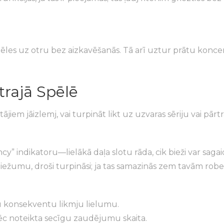
 spēles uz otru bez aizkavēšanās. Tā arī uztur prātu konc
rajā Spēlē
lētājiem jāizlemj, vai turpināt likt uz uzvaras sēriju vai pār
ncy” indikatoru—lielākā daļa slotu rāda, cik bieži var saga
biežumu, droši turpināsi; ja tas samazinās zem tavām robež
u konsekventu likmju lielumu.
s pēc noteikta secīgu zaudējumu skaita.