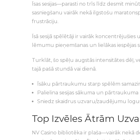
Īsas sesijas—parasti no trīs līdz desmit mi
sasniegšanu vairāk nekā ilgstošu maratons
frustrāciju.
Īsā sesijā spēlētāji ir vairāk koncentrējušie
lēmumu pieņemšanas un lielākas iespējas s
Turklāt, šo spēļu augstās intensitātes dēļ, v
tajā pašā stundā vai dienā.
Īsāku pārtraukumu starp spēlēm samazina
Palielina sesijas sākuma un pārtraukuma
Sniedz skaidrus uzvaru/zaudējumu logus 
Top Izvēles Ātrām Uzv
NV Casino bibliotēka ir plaša—vairāk nekā