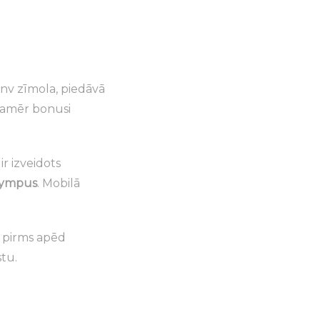
 Nnv zīmola, piedāvā
, kamēr bonusi
ir izveidots
lympus
. Mobilā
u pirms apēd
tu.