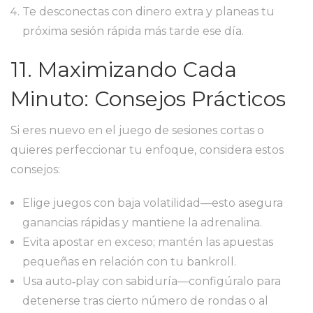
Te desconectas con dinero extra y planeas tu
próxima sesión rápida más tarde ese día.
11. Maximizando Cada
Minuto: Consejos Prácticos
Si eres nuevo en el juego de sesiones cortas o
quieres perfeccionar tu enfoque, considera estos
consejos:
Elige juegos con baja volatilidad—esto asegura
ganancias rápidas y mantiene la adrenalina.
Evita apostar en exceso; mantén las apuestas
pequeñas en relación con tu bankroll.
Usa auto‑play con sabiduría—configúralo para
detenerse tras cierto número de rondas o al