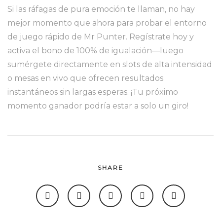
Si las ráfagas de pura emoción te llaman, no hay
mejor momento que ahora para probar el entorno
de juego rápido de Mr Punter. Regístrate hoy y
activa el bono de 100% de igualación—luego
sumérgete directamente en slots de alta intensidad
o mesas en vivo que ofrecen resultados
instantáneos sin largas esperas. ¡Tu próximo
momento ganador podría estar a solo un giro!
SHARE