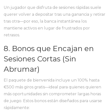
Un jugador que disfruta de sesiones rápidas suele
querer volver a depositar tras una ganancia y retirar
tras otra—por eso, la banca instantánea los
mantiene activos en lugar de frustrados por
retrasos.
8. Bonos que Encajan en
Sesiones Cortas (Sin
Abrumar)
El paquete de bienvenida incluye un 100% hasta
€500 más giros gratis—ideal para quienes quieren
más oportunidades sin comprometer largas horas
de juego. Estos bonos están diseñados para usarse
rápidamente: