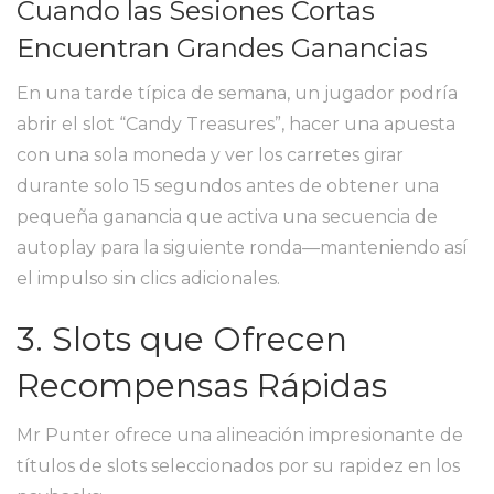
Cuando las Sesiones Cortas
Encuentran Grandes Ganancias
En una tarde típica de semana, un jugador podría
abrir el slot “Candy Treasures”, hacer una apuesta
con una sola moneda y ver los carretes girar
durante solo 15 segundos antes de obtener una
pequeña ganancia que activa una secuencia de
autoplay para la siguiente ronda—manteniendo así
el impulso sin clics adicionales.
3. Slots que Ofrecen
Recompensas Rápidas
Mr Punter ofrece una alineación impresionante de
títulos de slots seleccionados por su rapidez en los