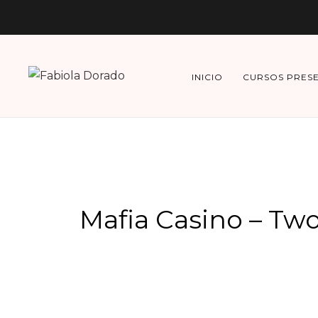
INICIO
CURSOS PRESE
Mafia Casino – Two