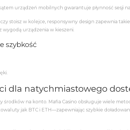
kątem urządzeń mobilnych gwarantuje płynność sesji n
, czy stoisz w kolejce, responsywny design zapewnia taki
z wygodą urządzenia w kieszeni.
e szybkość
ęki.
ści dla natychmiastowego dos
y środków na konto. Mafia Casino obsługuje wiele metod
yptowaluty jak BTC i ETH—zapewniając szybkie doładowan