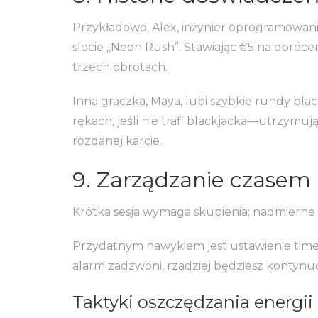
Przykładowo, Alex, inżynier oprogramowani
slocie „Neon Rush”. Stawiając €5 na obrócenie 
trzech obrotach.
Inna graczka, Maya, lubi szybkie rundy bla
rękach, jeśli nie trafi blackjacka—utrzymuj
rozdanej karcie.
9. Zarządzanie czasem 
Krótka sesja wymaga skupienia; nadmierne 
Przydatnym nawykiem jest ustawienie timer
alarm zadzwoni, rzadziej będziesz kontyn
Taktyki oszczędzania energii