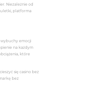
er. Niezależnie od
uletki, platforma
ie wybuchy emocji
upienie na każdym
bciążenia, które
ieszyć się casino bez
 markę bez