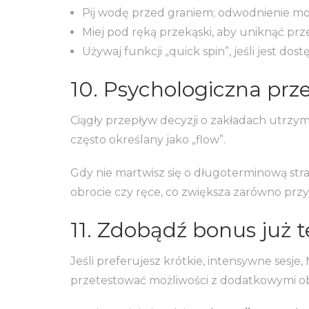
Pij wodę przed graniem; odwodnienie mo
Miej pod ręką przekąski, aby uniknąć prz
Używaj funkcji „quick spin”, jeśli jest d
10. Psychologiczna prz
Ciągły przepływ decyzji o zakładach utrzym
często określany jako „flow”.
Gdy nie martwisz się o długoterminową str
obrocie czy ręce, co zwiększa zarówno przyj
11. Zdobądź bonus już t
Jeśli preferujesz krótkie, intensywne sesj
przetestować możliwości z dodatkowymi obr