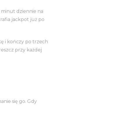
 minut dziennie na
trafia jackpot już po
kę i kończy po trzech
dreszcz przy każdej
anie się go. Gdy