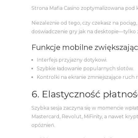
Strona Mafia Casino zoptymalizowana pod 
Niezależnie od tego, czy czekasz na pociąg
doświadczenie gry jak na desktopie—tylko 
Funkcje mobilne zwiększając
Interfejs przyjazny dotykowi.
Szybkie ładowanie popularnych slotów.
Kontrolki na ekranie zmniejszające ruch r
6. Elastyczność płatno
Szybka sesja zaczyna się w momencie wpłat
Mastercard, Revolut, MiFinity, a nawet kr
opóźnień.