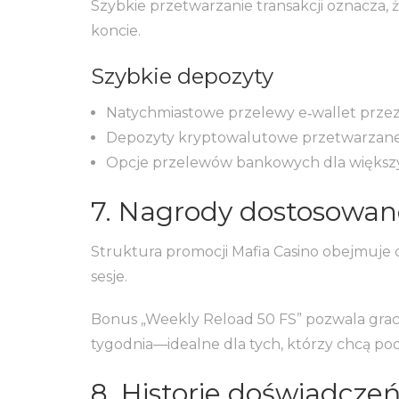
Szybkie przetwarzanie transakcji oznacza, ż
koncie.
Szybkie depozyty
Natychmiastowe przelewy e‑wallet przez Sk
Depozyty kryptowalutowe przetwarzane w
Opcje przelewów bankowych dla większy
7. Nagrody dostosowan
Struktura promocji Mafia Casino obejmuje 
sesje.
Bonus „Weekly Reload 50 FS” pozwala gr
tygodnia—idealne dla tych, którzy chcą
8. Historie doświadcze