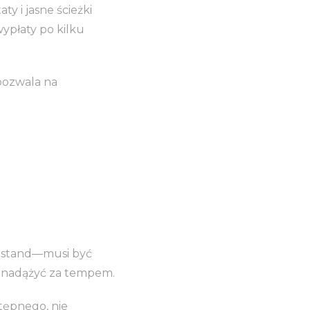
ty i jasne ścieżki
wypłaty po kilku
 pozwala na
b stand—musi być
by nadążyć za tempem.
stępnego, nie