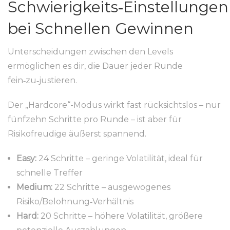
Schwierigkeits‑Einstellungen
bei Schnellen Gewinnen
Unterscheidungen zwischen den Levels
ermöglichen es dir, die Dauer jeder Runde
fein‑zu‑justieren.
Der „Hardcore“-Modus wirkt fast rücksichtslos – nur
fünfzehn Schritte pro Runde – ist aber für
Risikofreudige äußerst spannend.
Easy:
24 Schritte – geringe Volatilität, ideal für
schnelle Treffer
Medium:
22 Schritte – ausgewogenes
Risiko/Belohnung‑Verhältnis
Hard:
20 Schritte – höhere Volatilität, größere