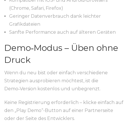
Kompatibel mit iOS‑ und Android‑Browsers
(Chrome, Safari, Firefox)
Geringer Datenverbrauch dank leichter
Grafikdateien
Sanfte Performance auch auf älteren Geräten
Demo‑Modus – Üben ohne
Druck
Wenn du neu bist oder einfach verschiedene
Strategien ausprobieren möchtest, ist die
Demo‑Version kostenlos und unbegrenzt.
Keine Registrierung erforderlich – klicke einfach auf
den „Play Demo“-Button auf einer Partnerseite
oder der Seite des Entwicklers.