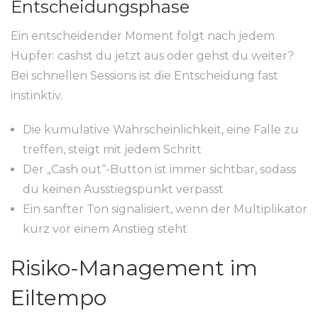
Entscheidungsphase
Ein entscheidender Moment folgt nach jedem
Hüpfer: cashst du jetzt aus oder gehst du weiter?
Bei schnellen Sessions ist die Entscheidung fast
instinktiv.
Die kumulative Wahrscheinlichkeit, eine Falle zu
treffen, steigt mit jedem Schritt
Der „Cash out“-Button ist immer sichtbar, sodass
du keinen Ausstiegspunkt verpasst
Ein sanfter Ton signalisiert, wenn der Multiplikator
kurz vor einem Anstieg steht
Risiko-Management im
Eiltempo