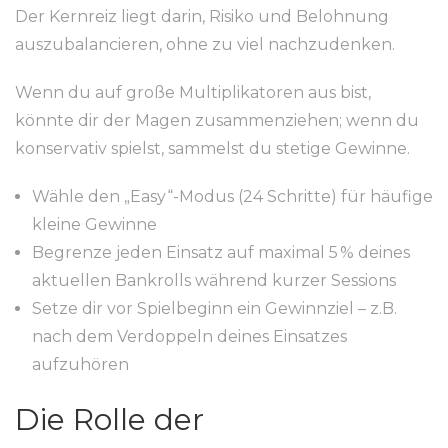
Der Kernreiz liegt darin, Risiko und Belohnung
auszubalancieren, ohne zu viel nachzudenken.
Wenn du auf große Multiplikatoren aus bist,
könnte dir der Magen zusammenziehen; wenn du
konservativ spielst, sammelst du stetige Gewinne.
Wähle den „Easy“-Modus (24 Schritte) für häufige
kleine Gewinne
Begrenze jeden Einsatz auf maximal 5 % deines
aktuellen Bankrolls während kurzer Sessions
Setze dir vor Spielbeginn ein Gewinnziel – z.B.
nach dem Verdoppeln deines Einsatzes
aufzuhören
Die Rolle der