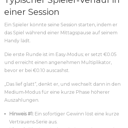
einer Session
Ein Spieler könnte seine Session starten, indem er
das Spiel während einer Mittagspause auf seinem
Handy lädt.
Die erste Runde ist im Easy‑Modus; er setzt €0.05
und erreicht einen angenehmen Multiplikator,
bevor er bei €0.10 auscashst.
„Das lief glatt“, denkt er, und wechselt dann in den
Medium‑Modus für eine kurze Phase höherer
Auszahlungen.
Hinweis #1:
Ein sofortiger Gewinn löst eine kurze
Vertrauens‑Serie aus.