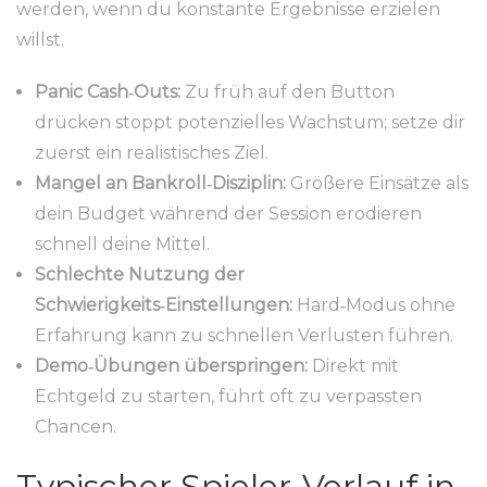
werden, wenn du konstante Ergebnisse erzielen
willst.
Panic Cash‑Outs:
Zu früh auf den Button
drücken stoppt potenzielles Wachstum; setze dir
zuerst ein realistisches Ziel.
Mangel an Bankroll‑Disziplin:
Größere Einsätze als
dein Budget während der Session erodieren
schnell deine Mittel.
Schlechte Nutzung der
Schwierigkeits‑Einstellungen:
Hard‑Modus ohne
Erfahrung kann zu schnellen Verlusten führen.
Demo‑Übungen überspringen:
Direkt mit
Echtgeld zu starten, führt oft zu verpassten
Chancen.
Typischer Spieler‑Verlauf in