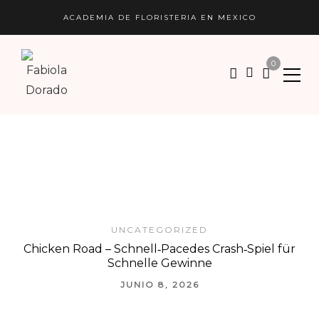
ACADEMIA DE FLORISTERIA EN MEXICO
0
UNCATEGORIZED
Chicken Road – Schnell‑Pacedes Crash‑Spiel für
Schnelle Gewinne
JUNIO 8, 2026