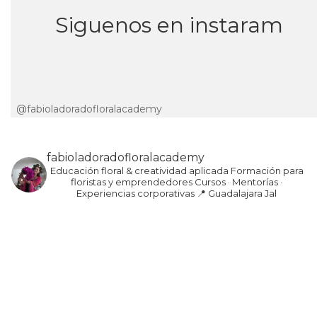
Siguenos en instaram
@fabioladoradofloralacademy
fabioladoradofloralacademy
Educación floral & creatividad aplicada
Formación para
floristas y emprendedores
Cursos · Mentorías ·
Experiencias corporativas
📍 Guadalajara Jal