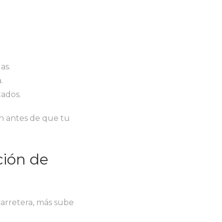
as.
.
tados.
n antes de que tu
ción de
carretera, más sube