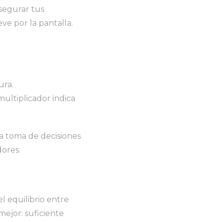
segurar tus
ve por la pantalla.
ura.
ultiplicador indica
 la toma de decisiones
dores.
 equilibrio entre
ejor: suficiente