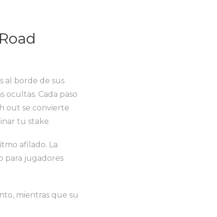
 Road
s al borde de sus
s ocultas. Cada paso
h out se convierte
nar tu stake.
itmo afilado. La
o para jugadores
ento, mientras que su