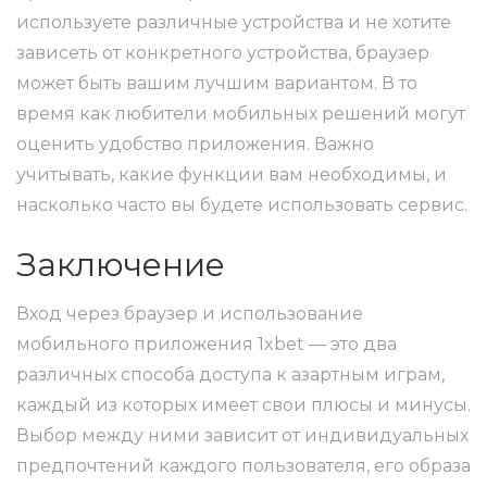
используете различные устройства и не хотите
зависеть от конкретного устройства, браузер
может быть вашим лучшим вариантом. В то
время как любители мобильных решений могут
оценить удобство приложения. Важно
учитывать, какие функции вам необходимы, и
насколько часто вы будете использовать сервис.
Заключение
Вход через браузер и использование
мобильного приложения 1xbet — это два
различных способа доступа к азартным играм,
каждый из которых имеет свои плюсы и минусы.
Выбор между ними зависит от индивидуальных
предпочтений каждого пользователя, его образа