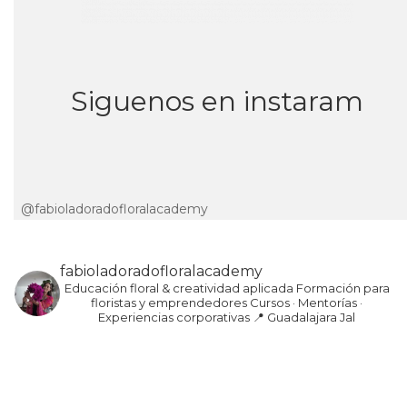
Siguenos en instaram
@fabioladoradofloralacademy
fabioladoradofloralacademy
Educación floral & creatividad aplicada
Formación para
floristas y emprendedores
Cursos · Mentorías ·
Experiencias corporativas
📍 Guadalajara Jal