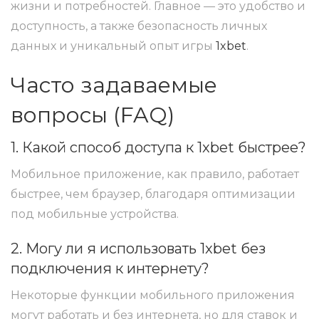
жизни и потребностей. Главное — это удобство и
доступность, а также безопасность личных
данных и уникальный опыт игры
1xbet
.
Часто задаваемые
вопросы (FAQ)
1. Какой способ доступа к 1xbet быстрее?
Мобильное приложение, как правило, работает
быстрее, чем браузер, благодаря оптимизации
под мобильные устройства.
2. Могу ли я использовать 1xbet без
подключения к интернету?
Некоторые функции мобильного приложения
могут работать и без интернета, но для ставок и