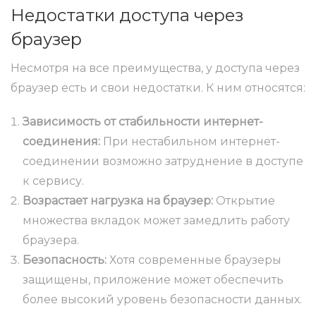
Недостатки доступа через
браузер
Несмотря на все преимущества, у доступа через
браузер есть и свои недостатки. К ним относятся:
Зависимость от стабильности интернет-
соединения:
При нестабильном интернет-
соединении возможно затруднение в доступе
к сервису.
Возрастает нагрузка на браузер:
Открытие
множества вкладок может замедлить работу
браузера.
Безопасность:
Хотя современные браузеры
защищены, приложение может обеспечить
более высокий уровень безопасности данных.