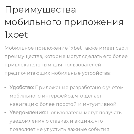
Преимущества
мобильного приложения
1xbet
Мобильное приложение 1xbet также имеет свои
преимущества, которые могут сделать его более
привлекательным для пользователей,
предпочитающих мобильные устройства:
Удобство:
Приложение разработано с учетом
мобильного интерфейса, что делает
навигацию более простой и интуитивной.
Уведомления:
Пользователи могут получать
уведомления о ставках и акциях, что
позволяет не упустить важные события.