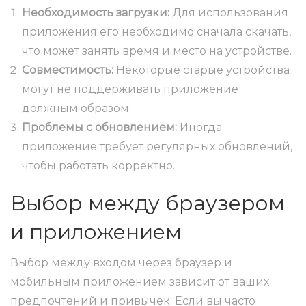
Необходимость загрузки:
Для использования
приложения его необходимо сначала скачать,
что может занять время и место на устройстве.
Совместимость:
Некоторые старые устройства
могут не поддерживать приложение
должным образом.
Проблемы с обновлением:
Иногда
приложение требует регулярных обновлений,
чтобы работать корректно.
Выбор между браузером
и приложением
Выбор между входом через браузер и
мобильным приложением зависит от ваших
предпочтений и привычек. Если вы часто