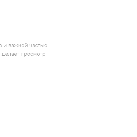
о и важной частью
 делает просмотр