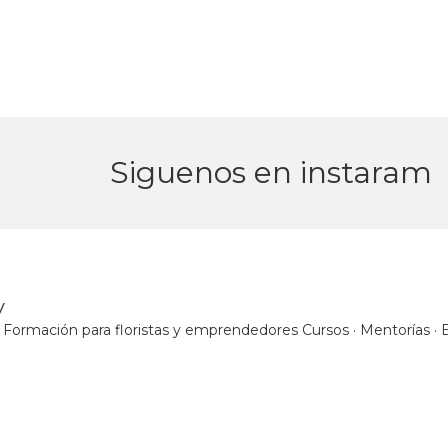
Siguenos en instaram
y
Formación para floristas y emprendedores
Cursos · Mentorías · 