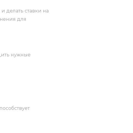
и делать ставки на
инения для
одить нужные
пособствует