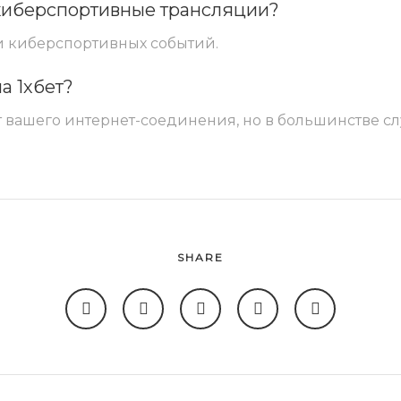
 киберспортивные трансляции?
ии киберспортивных событий.
а 1хбет?
т вашего интернет-соединения, но в большинстве с
SHARE