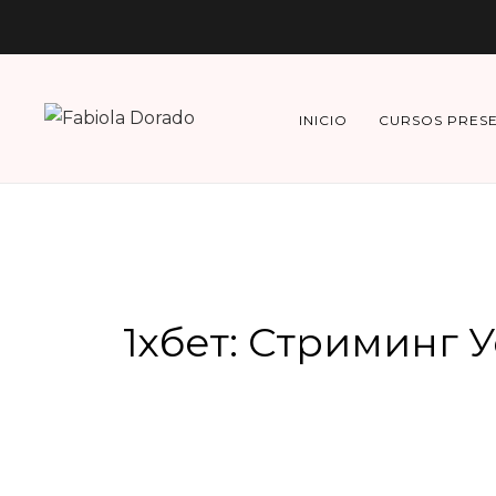
INICIO
CURSOS PRESE
1хбет: Стриминг