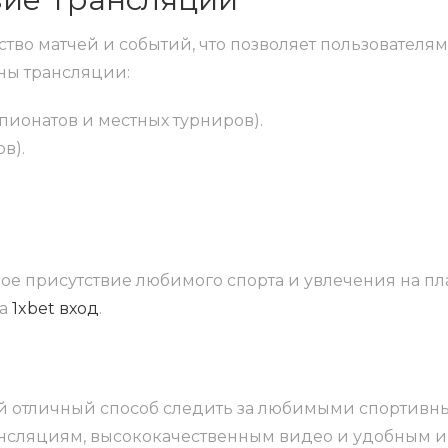
тво матчей и событий, что позволяет пользователям
ны трансляции:
пионатов и местных турниров).
в).
ое присутствие любимого спорта и увлечения на пл
на
1xbet вход
.
бой отличный способ следить за любимыми спортив
ансляциям, высококачественным видео и удобным 