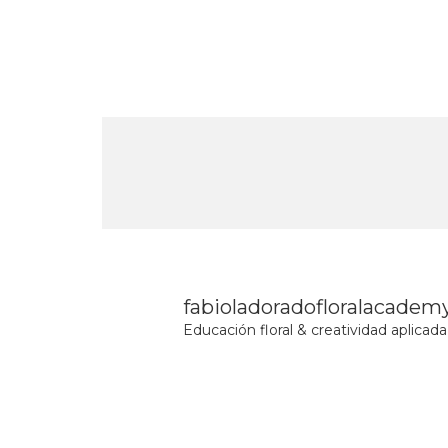
fabioladoradofloralacadem
Educación floral & creatividad aplicada