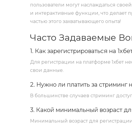
пользователи могут наслаждаться своей
и интерактивные функции, что делает п
частью этого захватывающего опыта!
Часто Задаваемые В
1. Как зарегистрироваться на 1хб
Для регистрации на платформе 1хбет не
свои данные.
2. Нужно ли платить за стриминг н
В большинстве случаев стриминг доступ
3. Какой минимальный возраст дл
Минимальный возраст для регистрации 