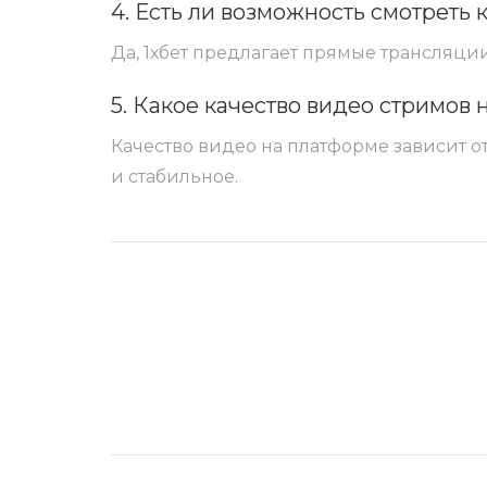
4. Есть ли возможность смотреть
Да, 1хбет предлагает прямые трансляц
5. Какое качество видео стримов н
Качество видео на платформе зависит о
и стабильное.