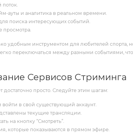
 поток.
йм-ауты и аналитика в реальном времени.
для поиска интересующих событий.
е просмотра.
лько удобным инструментом для любителей спорта, н
легко переключаться между разными событиями, что
вание Сервисов Стриминга
т достаточно просто. Следуйте этим шагам:
и войти в свой существующий аккаунт.
едставлены текущие трансляции.
ть на кнопку “Смотреть”.
ия, которые показываются в прямом эфире.