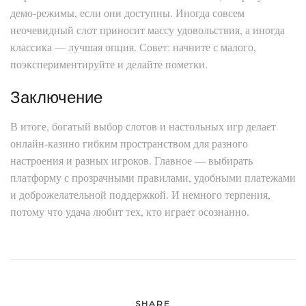
демо-режимы, если они доступны. Иногда совсем
неочевидный слот приносит массу удовольствия, а иногда
классика — лучшая опция. Совет: начните с малого,
поэкспериментируйте и делайте пометки.
Заключение
В итоге, богатый выбор слотов и настольных игр делает
онлайн-казино гибким пространством для разного
настроения и разных игроков. Главное — выбирать
платформу с прозрачными правилами, удобными платежами
и доброжелательной поддержкой. И немного терпения,
потому что удача любит тех, кто играет осознанно.
SHARE