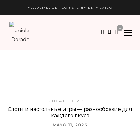
ACADEMIA DE FLORISTERIA EN MEXICO
0
UNCATEGORIZED
Слоты и настольные игры — разнообразие для
каждого вкуса
MAYO 11, 2026