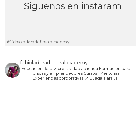
Siguenos en instaram
@fabioladoradofloralacademy
fabioladoradofloralacademy
Educación floral & creatividad aplicada
Formación para
floristas y emprendedores
Cursos · Mentorías ·
Experiencias corporativas
📍 Guadalajara Jal