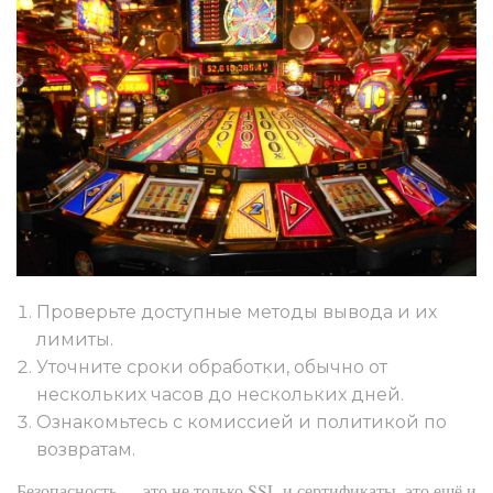
Проверьте доступные методы вывода и их
лимиты.
Уточните сроки обработки, обычно от
нескольких часов до нескольких дней.
Ознакомьтесь с комиссией и политикой по
возвратам.
Безопасность — это не только SSL и сертификаты, это ещё и