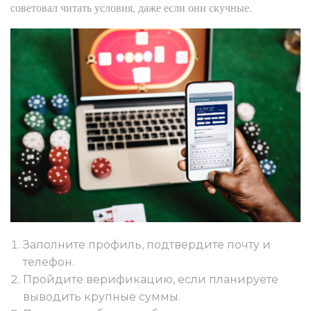
советовал читать условия, даже если они скучные.
Заполните профиль, подтвердите почту и
телефон.
Пройдите верификацию, если планируете
выводить крупные суммы.